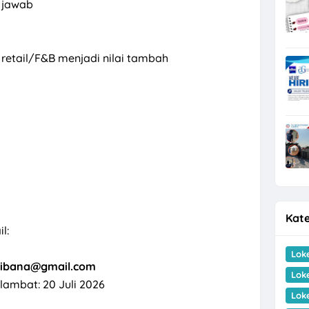
g jawab
retail/F&B menjadi nilai tambah
Kate
l:
Lok
ibana@gmail.com
Lok
 lambat: 20 Juli 2026
Lok