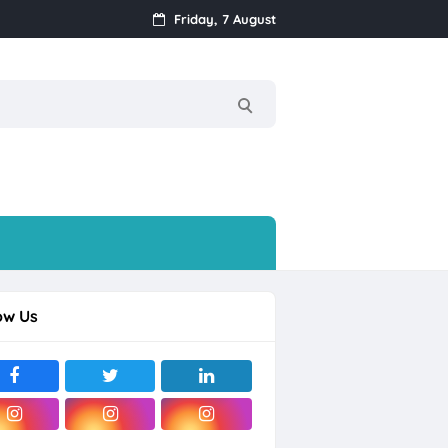
Friday, 7 August
 Posisi
V Agung Makmur Sejahtera Bali dan Boyolali
ow Us