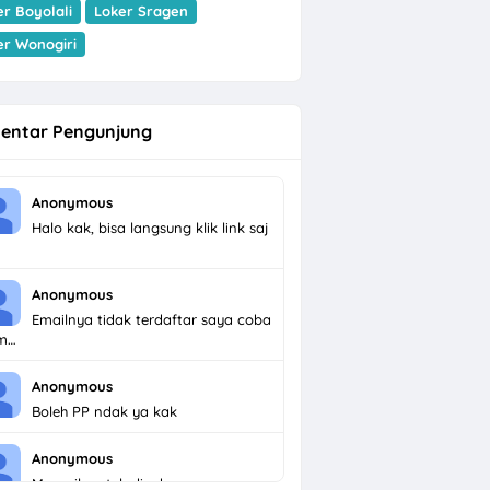
er Boyolali
Loker Sragen
er Wonogiri
entar Pengunjung
Anonymous
Halo kak, bisa langsung klik link saj
Anonymous
Emailnya tidak terdaftar saya coba
im…
Anonymous
Boleh PP ndak ya kak
Anonymous
Menarik untuk dicoba