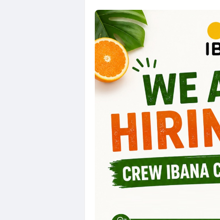
Loker Semarang
Loker Solo Ray
Loker Klaten, S
Loker Sukoharj
Lowongan Kerja
Loker QC, PPIC
Loker Crew Sto
Lowongan Kerj
Loker Human R
Loker Semarang
Loker Sleman d
Loker Solo Ray