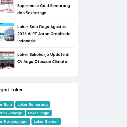
Supermase Gold Semarang
dan Sekitarnya
Loker Solo Raya Agustus
2026 di PT Aston Graphindo
Indonesia
Loker Sukoharjo Update di
CV Adya Otousan Climate
gori Loker
er Solo
Loker Semarang
er Sukoharjo
Loker Jogja
er Karanganyar
Loker Sleman