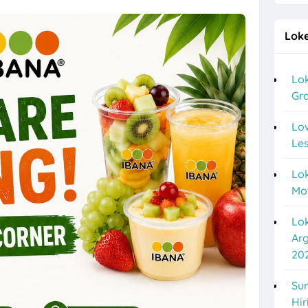
 Posisi Driver Gaji UMK
Loke
a Crew Dapur, Personal Hygiene, Staff TAF, dll di CV Pesta Abadi
ukoharjo, Surakarta Posisi Field Collector PT Bina Artha Ventura
Lok
Gra
o untuk 2 Posisi di Chery Solo Baru (PT Pradipta Cakra Buana)
 Anak Panah Kopi Yogyakarta untuk 2 Posisi
Lo
Les
, Operator Flexo di PT Quark Quality Pack Semarang
Lok
re di TIANLALA Ice Cream, Tea & Coffee Gatot Subroto Solo
Mo
a Part Time Semarang di W3GG
Lo
esource & General Affairs di Plamongan Indah Learning Center Dema
Ar
20
 Driver di PT Sumberdaya Dian Mandiri
i PT Bigga Damai Utama Bulan Agustus 2026
Sur
Hir
a Minimal Lulusan SMK di Niagara Kosmetik