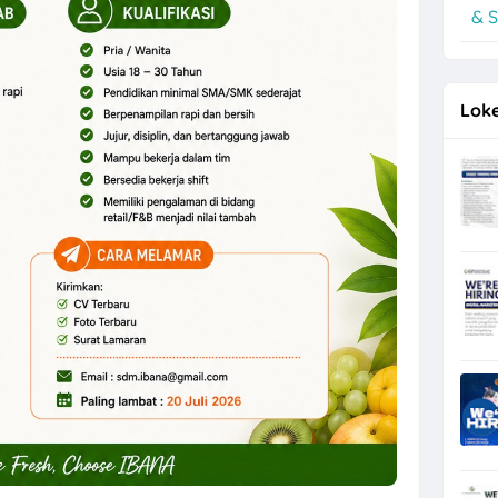
& S
ng Hiring Helper, Driver, Staff Admin Toko
Loke