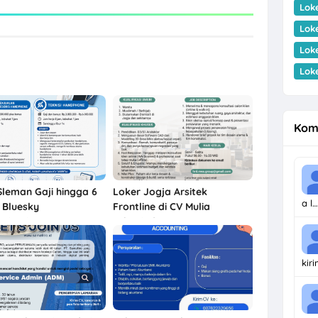
Lok
Lok
Lok
Lok
Kom
Sleman Gaji hingga 6
Loker Jogja Arsitek
a l…
 Bluesky
Frontline di CV Mulia
nication
Arkonindo
kir