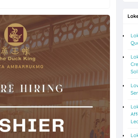
g Terbaru di Sego Pecel PePe
Loke
a Lulusan S1 di Cerita Rasa Catering & Meeting Room
ver, Helper, Admin Cabang & Backup di PT Indonesia Plafon Semesta
Lok
Qu
2026 di Astra Daihatsu Klaten & Solo
nyar HRD, Gudang, Keuangan, dll di Sweet Ten
Lok
Cre
a F&B Solo dan Sukoharjo di Es Teh Mas Karebet
So
an Agustus 2026 di Kosi Kost
Lo
ipa PVC Sukoharjo di PT Damai Global Synergy
Se
 10 Posisi di Candi Elektronik Sukoharjo
Lo
Aff
epe Semarang Posisi Crew Outlet
Le
Marketing Sukoharjo di PT Elvas Grafika Indonesia
Lok
o 5 Posisi CV Tiga Likuid Plastindo & PT Likuid Pharmalab Indonesia