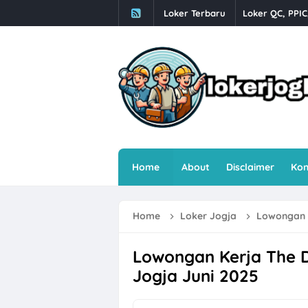
Loker Terbaru
Loker Crew Sto
Lowongan Kerj
Loker Human R
Loker Semaran
Loker Sleman 
Loker Sleman G
Home
About
Disclaimer
Kon
Loker Driver O
Loker Solo Ray
Home
Loker Jogja
Lowongan K
Loker Helper T
Farmosa Group 
Lowongan Kerja The 
Jogja Juni 2025
Loker Semarang
Loker Semarang