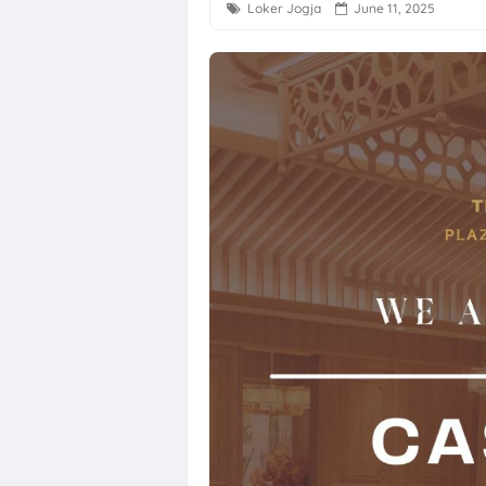
Loker Jogja
June 11, 2025
Loker Semaran
Loker Solo Ray
Loker Bali Dri
Loker Agustus 
Loker Karanga
Lowongan Kerj
Loker Solo Bul
Loker Pabrik P
Lowongan Kerja
Loker Pecel P
Loker Digital 
Loker Sukoharj