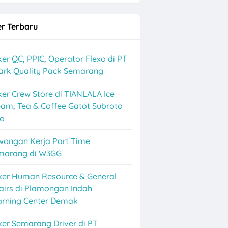
r Terbaru
er QC, PPIC, Operator Flexo di PT
ark Quality Pack Semarang
er Crew Store di TIANLALA Ice
am, Tea & Coffee Gatot Subroto
lo
wongan Kerja Part Time
marang di W3GG
ker Human Resource & General
airs di Plamongan Indah
arning Center Demak
er Semarang Driver di PT