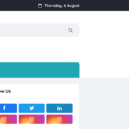
Thursday, 6 August
k
Streamer, dll
ow Us
rjo