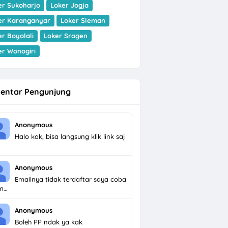
er Sukoharjo
Loker Jogja
er Karanganyar
Loker Sleman
er Boyolali
Loker Sragen
er Wonogiri
entar Pengunjung
Anonymous
Halo kak, bisa langsung klik link saj
Anonymous
Emailnya tidak terdaftar saya coba
im…
Anonymous
Boleh PP ndak ya kak