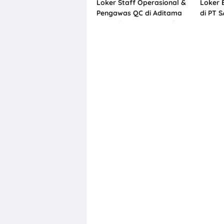
Loker Staff Operasional &
Loker 
Pengawas QC di Aditama
di PT 
Homedecor Interiors Sleman