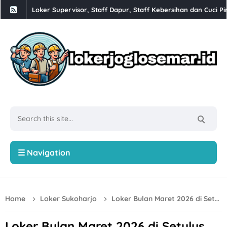
Loker Supervisor, Staff Dapur, Staff Kebersihan dan Cuci Pi
Babesen Grosir Semarang Hiring Sales Lapangan dan Adminis
Loker Solo 3 Posisi di PT Pracima Boga Sana
Loker Bulan Agustus 2026 di PT Prima Parquet Indonesia Uni
Lowongan Kerja XLC Promotor di XLSmart Semarang
Loker SPV Accounting & Pajak, Mandor Bongkar Muat, Sales,
Loker PT Generasi Motor Sukses Solo Posisi Security, Driver 
Loker Kurir Motoris di CV Cahaya Berlian Solo
☰ Navigation
Loker PROJMX Apparel Solo Baru untuk Lulusan D3/S1
Lowongan Kerja Perusahaan Bakery SOFDOH Penempatan di
Home
Loker Sukoharjo
Loker Bulan Maret 2026 di Setulus Signature Sukoharjo
Loker Sales Counter, Helper Toko di Toko Super Grosir Nono
Loker Crew Dapur, Kepala Outlet di Djuragan Group (Peny
Loker Bulan Maret 2026 di Setulus