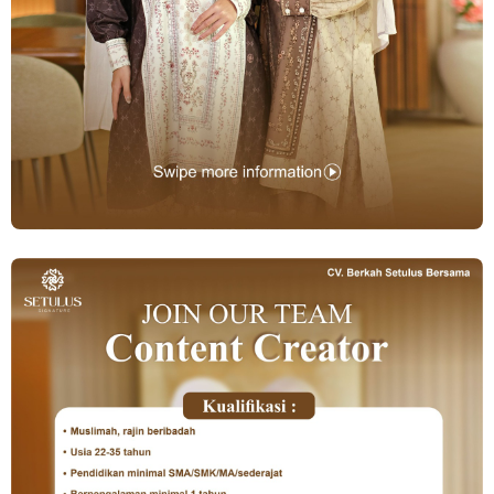
Loker Canvasser di PT Kinarya Alihdaya Mandiri Semarang