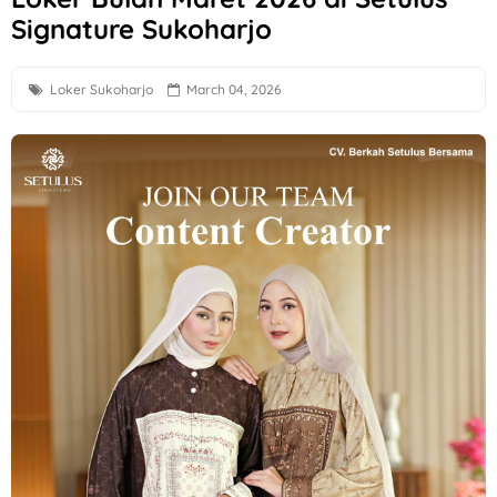
Signature Sukoharjo
Loker Perbankan Sukoharjo Lulusan SMA dan D3 di PT BPR
Loker Creative Desain Staff, Staff Operasional, dll di PT Tr
Loker Sukoharjo
March 04, 2026
Loker PT Multi Logam Perkasa untuk 1 Posisi di Klaten
Loker Solo Terbaru Lulusan D3 di Sayekti
Lowongan Kerja Perusahaan F&B di Waroeng Tokyo Semar
Loker Kota Semarang di CV Bumi Raya Indonesia Bulan Agu
Loker Crew Gudang Produksi di Keprabon Group Sukoharjo
Loker Supervisor Store dan Barista di Pangestu Coffee Ken
Loker Technical Sales, Social Media & Counter Officer di I
Loker Operator Mesin Kayu, Tukang Kayu PT Venus Java Kre
Loker Semarang Terbaru di Booba Bloom
Loker Solo Raya Posisi Staff Minuman, Dishwasher, Kasir, d