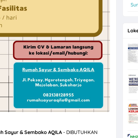
Su
, Operator Flexo di PT Quark Quality Pack Semarang
Loke
h Sayur & Sembako AQILA
- DIBUTUHKAN