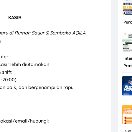
KASIR
Purc
baru di Rumah Sayur & Sembako AQILA
n
uter
Inte
asir lebih diutamakan
Pra
 shift
00-20:00)
dian baik, dan berpenampilan rapi.
lokasi/email/hubungi:
Dua