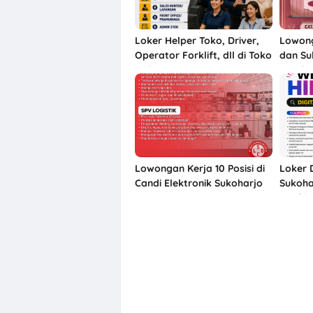
Loker Helper Toko, Driver,
Lowong
Operator Forklift, dll di Toko
dan Su
Mulia HPL Kartasura,
Karebe
Sukoharjo
Lowongan Kerja 10 Posisi di
Loker 
Candi Elektronik Sukoharjo
Sukoha
Grafik