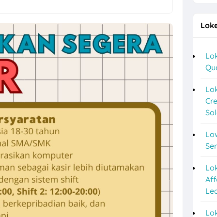
g Terbaru di Sego Pecel PePe
Loke
a Lulusan S1 di Cerita Rasa Catering & Meeting Room
ver, Helper, Admin Cabang & Backup di PT Indonesia Plafon Semesta
Lok
Qu
2026 di Astra Daihatsu Klaten & Solo
nyar HRD, Gudang, Keuangan, dll di Sweet Ten
Lok
Cre
a F&B Solo dan Sukoharjo di Es Teh Mas Karebet
So
an Agustus 2026 di Kosi Kost
Lo
ipa PVC Sukoharjo di PT Damai Global Synergy
Se
 10 Posisi di Candi Elektronik Sukoharjo
Lo
Aff
epe Semarang Posisi Crew Outlet
Le
Marketing Sukoharjo di PT Elvas Grafika Indonesia
Lok
o 5 Posisi CV Tiga Likuid Plastindo & PT Likuid Pharmalab Indonesia