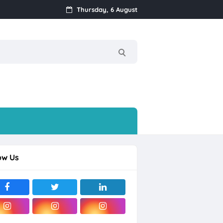
Thursday, 6 August
k
Streamer, dll
ow Us
rjo