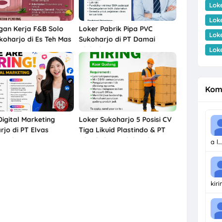
Lok
Lok
an Kerja F&B Solo
Loker Pabrik Pipa PVC
Lok
koharjo di Es Teh Mas
Sukoharjo di PT Damai
t
Global Synergy
Lok
Kom
Digital Marketing
Loker Sukoharjo 5 Posisi CV
rjo di PT Elvas
Tiga Likuid Plastindo & PT
a Indonesia
Likuid Pharmalab Indonesia
a l…
kir