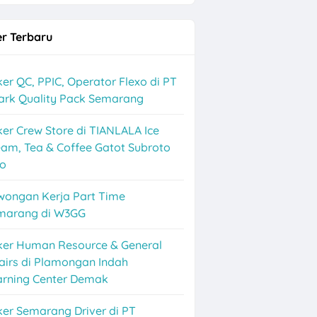
r Terbaru
er QC, PPIC, Operator Flexo di PT
ark Quality Pack Semarang
er Crew Store di TIANLALA Ice
am, Tea & Coffee Gatot Subroto
lo
wongan Kerja Part Time
marang di W3GG
ker Human Resource & General
airs di Plamongan Indah
arning Center Demak
er Semarang Driver di PT