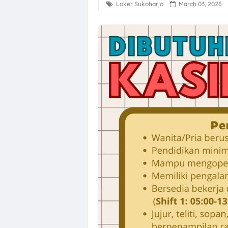
Loker Sukoharjo
March 03, 2026
Loker Semaran
Loker Solo Ray
Loker Bali Dri
Loker Agustus 
Loker Karanga
Lowongan Kerj
Loker Solo Bul
Loker Pabrik P
Lowongan Kerja
Loker Pecel P
Loker Digital 
Loker Sukoharj