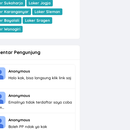
er Sukoharjo
Loker Jogja
er Karanganyar
Loker Sleman
er Boyolali
Loker Sragen
er Wonogiri
entar Pengunjung
Anonymous
Halo kak, bisa langsung klik link saj
Anonymous
Emailnya tidak terdaftar saya coba
im…
Anonymous
Boleh PP ndak ya kak