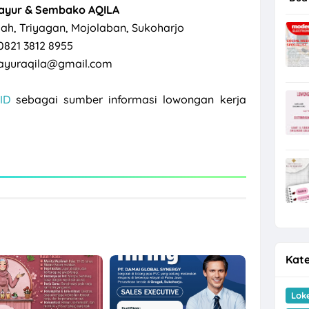
ayur & Sembako AQILA
ah, Triyagan, Mojolaban, Sukoharjo
0821 3812 8955
ayuraqila@gmail.com
ID
sebagai sumber informasi lowongan kerja
Kate
Lok